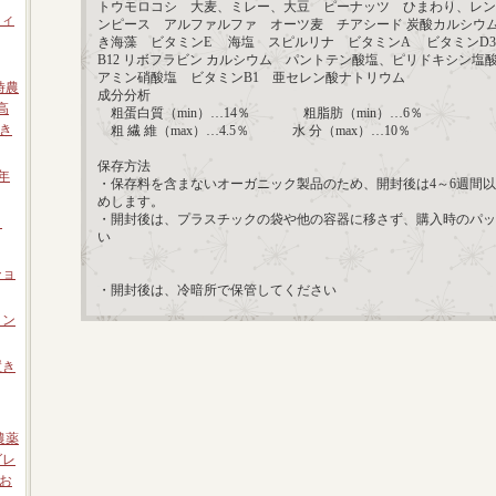
トウモロコシ 大麦、ミレー、大豆 ピーナッツ ひまわり、レン
フィ
ンピース アルファルファ オーツ麦 チアシード 炭酸カルシウ
き海藻 ビタミンE 海塩 スピルリナ ビタミンA ビタミンD3
B12 リボフラビン カルシウム パントテン酸塩、ピリドキシン塩
アミン硝酸塩 ビタミンB1 亜セレン酸ナトリウム
時農
成分分析
高
粗蛋白質（min）…14％ 粗脂肪（min）…6％
き
粗 繊 維（max）…4.5％ 水 分（max）…10％
保存方法
年
・保存料を含まないオーガニック製品のため、開封後は4～6週間
めします。
・開封後は、プラスチックの袋や他の容器に移さず、購入時のパッ
ト
い
ショ
・開封後は、冷暗所で保管してください
ロン
置き
農薬
グレ
お