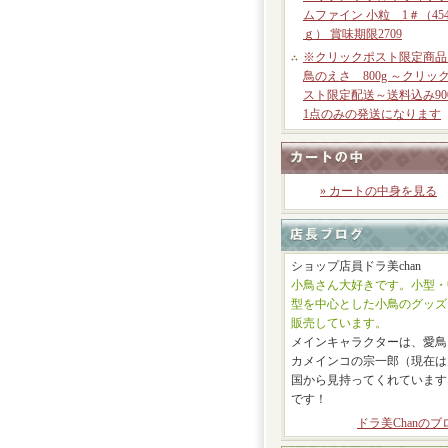
ムファイン 小粒 1＃（45
ｇ） 賞味期限2709
※クリックポスト限定商品
鳥のえさ 800g ～クリッ
スト限定配送～送料込み90
1点のみの発送になります
» カートの中身を見る
ショップ店員ドラ美chan
小鳥さん大好きです。小型・
型を中心とした小鳥のグッズ
販売しています。
メインキャラクターは、愛鳥
カメインコの宗一郎（現在は
国から見持ってくれています
です！
ドラ美Chanのブ