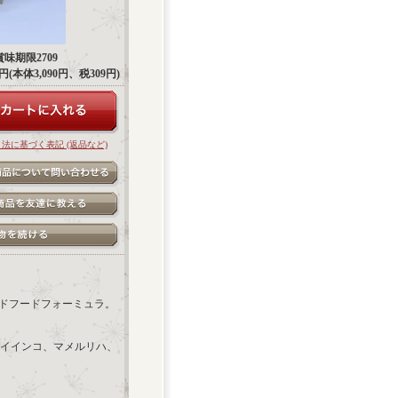
味期限2709
99円(本体3,090円、税309円)
引法に基づく表記 (返品など)
ットバードフードフォーミュラ。
イインコ、マメルリハ、