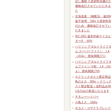
試し価格 ※原材料高騰の
価格改訂させていただきま
た
北海道産 3種配合 栽培
薬不使用 500g ※原材料
のため 価格改訂させてい
だきました
MZ-2002 遠赤外線マイカ
ターII 60W
ハリソン アダルトライフ
ム スーパーファイン 1＃
（454g） 賞味期限2711
ハリソン アダルトライフ
ムファイン 小粒 1＃（45
ｇ） 賞味期限2709
※クリックポスト限定商品
鳥のえさ 800g ～クリッ
スト限定配送～送料込み90
1点のみの発送になります
チモシーヘイバー
小鳥えさ 1600g
オカメ・コザクラブレン