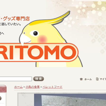
ホーム
»
小鳥の食事
»
ペレットフード