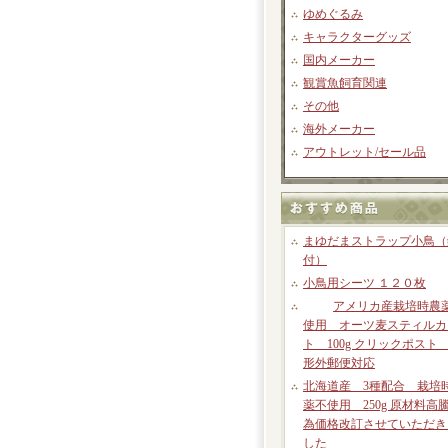
ゆめぐるみ
キャラクターグッズ
国内メーカー
観賞魚飼育関連
その他
海外メーカー
アウトレット/セール品
まゆだまストラップ小鳥（
付）
小鳥用シーツ １２０枚
アメリカ産栽培時農
使用 オーツ麦スティルカ
ト 100g クリックポスト
形外郵便対応
北海道産 3種配合 栽培
薬不使用 250g 原材料高
為価格改訂させていただき
した