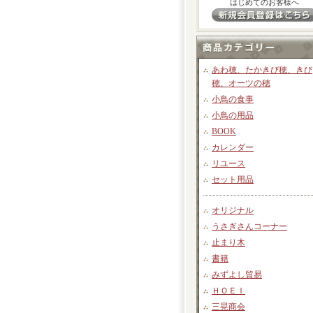
はじめてのお客様へ
あわ穂、たかきび穂、きび
穂、オーツの穂
小鳥の食事
小鳥の用品
BOOK
カレンダー
リユース
セット用品
オリジナル
うさぎさんコーナー
止まり木
書籍
みずよし貿易
ＨＯＥＩ
三晃商会