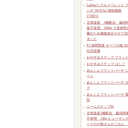
Lafeber’s グルメペレット 
ンチ 1#(453g) 賞味期限
27/08/11
北海道産 3種配合 栽培
薬不使用 1000g ※原材料
騰のため価格改定させて頂
ました
P2 福岡県産 オーツの穂 26
02月収穫
おやすみステップ フラッ
おやすみステップ はしご
あんしんフラットパーチ 
ート
あんしんフラットパーチ 
グ
あんしんフラットパーチ 
型
ニームステップM
北海道産3種配合 栽培時
不使用 100g ヒューマン
ードの小鳥さんのごはん 