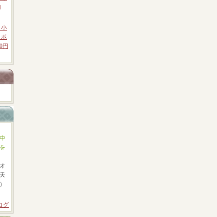
4
 小
クポ
0円
中
を
オ
天
）
ログ