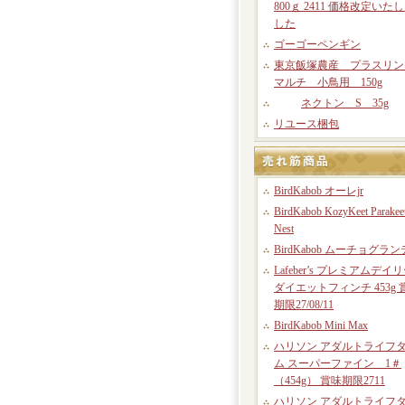
800ｇ 2411 価格改定いた
した
ゴーゴーペンギン
東京飯塚農産 プラスリン
マルチ 小鳥用 150g
ネクトン S 35g
リユース梱包
BirdKabob オーレjr
BirdKabob KozyKeet Parakee
Nest
BirdKabob ムーチョグラン
Lafeber’s プレミアムデイ
ダイエットフィンチ 453g 
期限27/08/11
BirdKabob Mini Max
ハリソン アダルトライフ
ム スーパーファイン 1＃
（454g） 賞味期限2711
ハリソン アダルトライフ