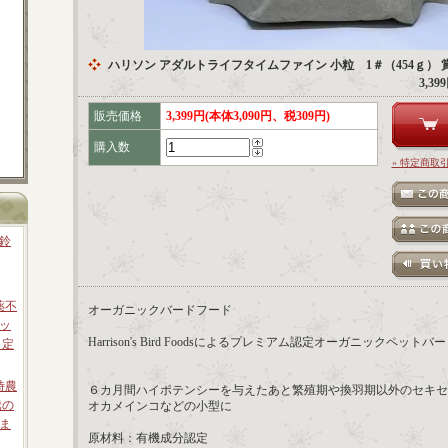
ハリソン アダルトライフタイムファイン 小粒 1＃（454ｇ） 賞
3,3
販売価格
3,399円(本体3,090円、税309円)
購入数
» 特定商取
鈴
薬不
オーガニックバードフード
ッ
Harrison's Bird Foodsによるプレミアム認定オーガニックペ
 定
時農
６カ月間ハイポテンシーを与えたあと繁殖期や換羽期以外のセキセ
騰の
オカメインコなどの小型に
ま
原材料：有機成分認定