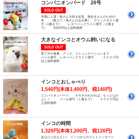
コンパニオンバード 28号
SOLD OUT
半期に１度！鳥さん大好き必見、鳥好きさんのための
本 《教えて！鳥さんのお仕事》 クリックポスト便
可（1冊まで） レターパックライト便可（２冊ま
で） 5000円以上送料無料
大きなインコとオウム飼いになる
SOLD OUT
育て方や食事、グッズ、コミュニケーションまで
メール便可、レターパックライト便可 ５０００円
以上送料無料
インコとおしゃべり
1,540円(本体1,400円、税140円)
コンパイオンバード キモチがわかれば、もっとなか
よし！ メール便可（１冊まで） ５０００円以
上送料無料
インコの時間
1,320円(本体1,200円、税120円)
あなたに伝えたい♪ インコからのフォトメッセージ