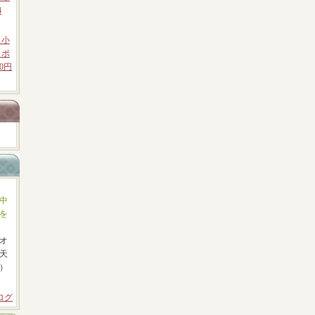
4
 小
クポ
0円
中
を
オ
天
）
ログ