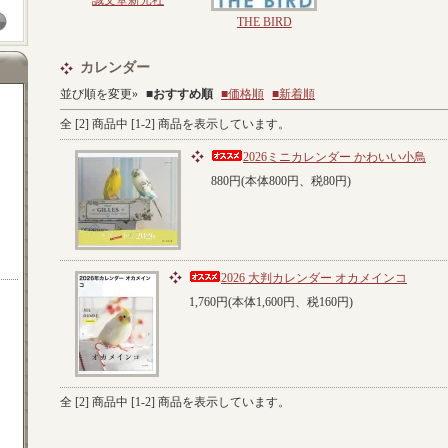
誠文堂新光社
THE BIRD
カレンダー
並び順を変更»
■
おすすめ順
■価格順
■新着順
全 [
2
] 商品中 [
1
-
2
] 商品を表示しています。
2026ミニカレンダー かわいい小鳥
880円(本体800円、税80円)
2026 大判カレンダー オカメインコ
1,760円(本体1,600円、税160円)
全 [
2
] 商品中 [
1
-
2
] 商品を表示しています。