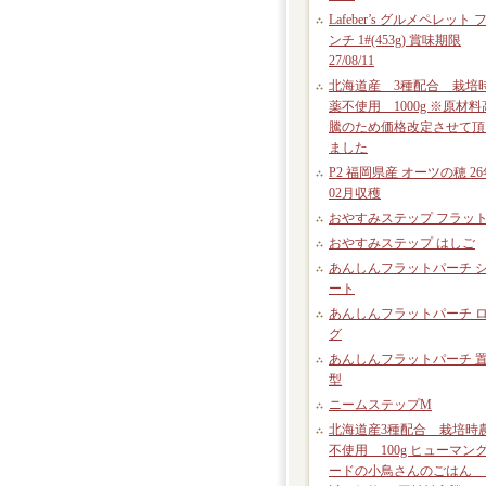
Lafeber’s グルメペレット 
ンチ 1#(453g) 賞味期限
27/08/11
北海道産 3種配合 栽培
薬不使用 1000g ※原材料
騰のため価格改定させて頂
ました
P2 福岡県産 オーツの穂 26
02月収穫
おやすみステップ フラッ
おやすみステップ はしご
あんしんフラットパーチ 
ート
あんしんフラットパーチ 
グ
あんしんフラットパーチ 
型
ニームステップM
北海道産3種配合 栽培時
不使用 100g ヒューマン
ードの小鳥さんのごはん 