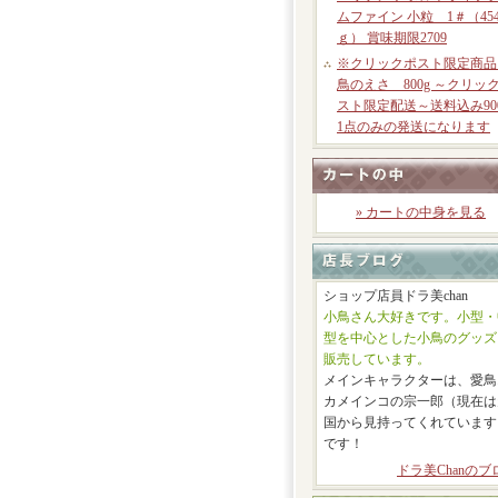
ムファイン 小粒 1＃（45
ｇ） 賞味期限2709
※クリックポスト限定商品
鳥のえさ 800g ～クリッ
スト限定配送～送料込み90
1点のみの発送になります
» カートの中身を見る
ショップ店員ドラ美chan
小鳥さん大好きです。小型・
型を中心とした小鳥のグッズ
販売しています。
メインキャラクターは、愛鳥
カメインコの宗一郎（現在は
国から見持ってくれています
です！
ドラ美Chanのブ