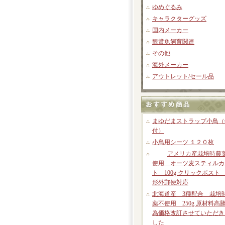
ゆめぐるみ
キャラクターグッズ
国内メーカー
観賞魚飼育関連
その他
海外メーカー
アウトレット/セール品
まゆだまストラップ小鳥（
付）
小鳥用シーツ １２０枚
アメリカ産栽培時農
使用 オーツ麦スティルカ
ト 100g クリックポスト
形外郵便対応
北海道産 3種配合 栽培
薬不使用 250g 原材料高
為価格改訂させていただき
した