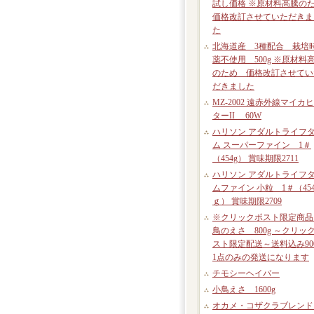
試し価格 ※原材料高騰の
価格改訂させていただきま
た
北海道産 3種配合 栽培
薬不使用 500g ※原材料
のため 価格改訂させてい
だきました
MZ-2002 遠赤外線マイカ
ターII 60W
ハリソン アダルトライフ
ム スーパーファイン 1＃
（454g） 賞味期限2711
ハリソン アダルトライフ
ムファイン 小粒 1＃（45
ｇ） 賞味期限2709
※クリックポスト限定商品
鳥のえさ 800g ～クリッ
スト限定配送～送料込み90
1点のみの発送になります
チモシーヘイバー
小鳥えさ 1600g
オカメ・コザクラブレン