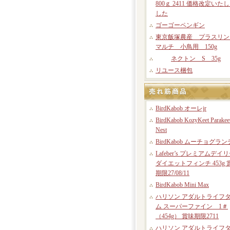
800ｇ 2411 価格改定いた
した
ゴーゴーペンギン
東京飯塚農産 プラスリン
マルチ 小鳥用 150g
ネクトン S 35g
リユース梱包
BirdKabob オーレjr
BirdKabob KozyKeet Parakee
Nest
BirdKabob ムーチョグラン
Lafeber’s プレミアムデイ
ダイエットフィンチ 453g 
期限27/08/11
BirdKabob Mini Max
ハリソン アダルトライフ
ム スーパーファイン 1＃
（454g） 賞味期限2711
ハリソン アダルトライフ