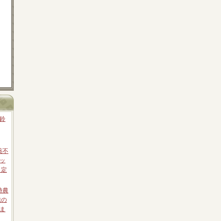
鈴
薬不
ッ
 定
時農
騰の
ま