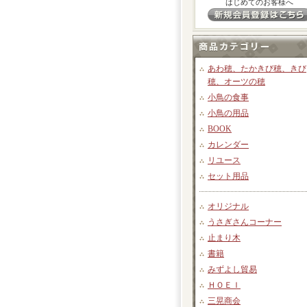
はじめてのお客様へ
あわ穂、たかきび穂、きび
穂、オーツの穂
小鳥の食事
小鳥の用品
BOOK
カレンダー
リユース
セット用品
オリジナル
うさぎさんコーナー
止まり木
書籍
みずよし貿易
ＨＯＥＩ
三晃商会