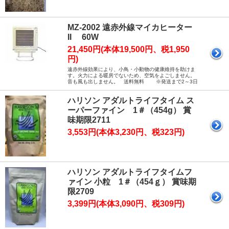
MZ-2002 遠赤外線マイカヒーター
II 60W
21,450円(本体19,500円、税1,950
円)
遠赤外線効果により、小鳥・小動物の健康維持を助けま
す。火力による暖房でないため、空気をよごしません。
音も風も出しません。 送料無料 ※発送まで2～3日
ハリソン アダルトライフタイム ス
ーパーファイン 1＃（454g） 賞
味期限2711
3,553円(本体3,230円、税323円)
ハリソン アダルトライフタイムフ
ァイン 小粒 1＃（454ｇ） 賞味期
限2709
3,399円(本体3,090円、税309円)