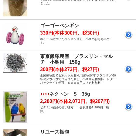
ました。
ゴーゴーペンギン
330円(本体300円、税30円)
ホイールのついたペンギンさん。小鳥のおもちゃで
す。
東京飯塚農産 プラスリン・マル
チ 小鳥用 150g
300円(本体273円、税27円)
全国動物園でも利用されるNo.1鉱物飼料“プラスリン”60
年のノウハウで作られた新しい小鳥用鉱物飼料 レター
パックライト便可 ５０００円以上送料無料
ネクトン S 35g
2,280円(本体2,073円、税207円)
ビタミン補給の強い味方 会員価格1,900円（税
抜）
リユース梱包