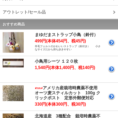
アウトレット/セール品
おすすめ商品
まゆだまストラップ小鳥（鈴付）
499円(本体454円、税45円)
羊毛フェルトのかわいいストラップ（鈴付き） 小さ
なサイズだから持ち歩きやすい
小鳥用シーツ １２０枚
1,540円(本体1,400円、税140円)
アメリカ産栽培時農薬不使用
オーツ麦スティルカット 100g ク
リックポスト 定形外郵便対応
330円(本体300円、税30円)
北海道産 3種配合 栽培時農薬不