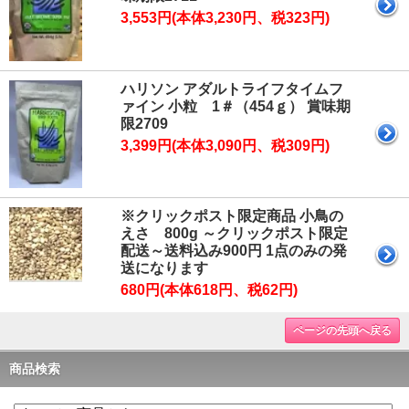
3,553円(本体3,230円、税323円)
ハリソン アダルトライフタイムフ
ァイン 小粒 1＃（454ｇ） 賞味期
限2709
3,399円(本体3,090円、税309円)
※クリックポスト限定商品 小鳥の
えさ 800g ～クリックポスト限定
配送～送料込み900円 1点のみの発
送になります
680円(本体618円、税62円)
ページの先頭へ戻る
商品検索