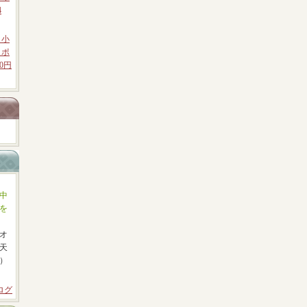
4
 小
クポ
0円
中
を
オ
天
）
ログ