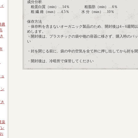
成分分析
フィ
粗蛋白質（min）…14％ 粗脂肪（min）…6％
粗 繊 維（max）…4.5％ 水 分（max）…10％
保存方法
時農
・保存料を含まないオーガニック製品のため、開封後は4～6週間
高
めします。
き
・開封後は、プラスチックの袋や他の容器に移さず、購入時のパッ
い
年
・封を閉じる前に、袋の中の空気を全て外に押し出してから封を閉
・開封後は、冷暗所で保管してください
ト
ショ
ロン
置き
農薬
グレ
お