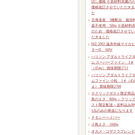
試し価格 ※原材料高騰の
価格改訂させていただきま
た
北海道産 3種配合 栽培
薬不使用 500g ※原材料
のため 価格改訂させてい
だきました
MZ-2002 遠赤外線マイカ
ターII 60W
ハリソン アダルトライフ
ム スーパーファイン 1＃
（454g） 賞味期限2711
ハリソン アダルトライフ
ムファイン 小粒 1＃（45
ｇ） 賞味期限2709
※クリックポスト限定商品
鳥のえさ 800g ～クリッ
スト限定配送～送料込み90
1点のみの発送になります
チモシーヘイバー
小鳥えさ 1600g
オカメ・コザクラブレン