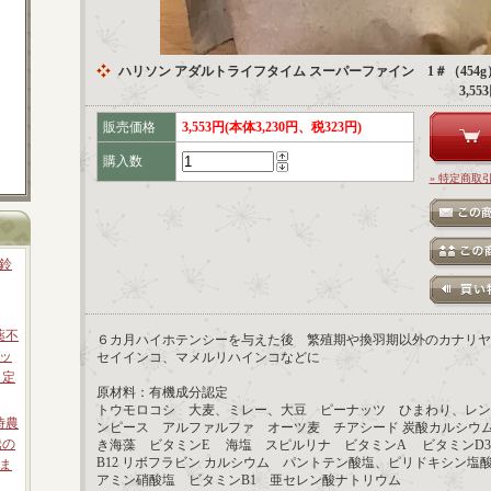
ハリソン アダルトライフタイム スーパーファイン 1＃（454g）
3,5
販売価格
3,553円(本体3,230円、税323円)
購入数
» 特定商取
鈴
薬不
６カ月ハイホテンシーを与えた後 繁殖期や換羽期以外のカナリヤ
ッ
セイインコ、マメルリハインコなどに
 定
原材料：有機成分認定
トウモロコシ 大麦、ミレー、大豆 ピーナッツ ひまわり、レン
時農
ンピース アルファルファ オーツ麦 チアシード 炭酸カルシウ
騰の
き海藻 ビタミンE 海塩 スピルリナ ビタミンA ビタミンD3
B12 リボフラビン カルシウム パントテン酸塩、ピリドキシン塩
ま
アミン硝酸塩 ビタミンB1 亜セレン酸ナトリウム