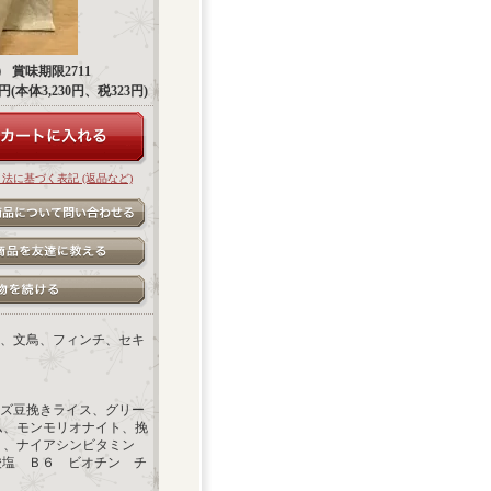
 賞味期限2711
53円(本体3,230円、税323円)
引法に基づく表記 (返品など)
、文鳥、フィンチ、セキ
ズ豆挽きライス、グリー
ム、モンモリオナイト、挽
 、ナイアシンビタミン
酸塩 Ｂ６ ビオチン チ