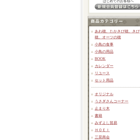
はじめてのお客様へ
あわ穂、たかきび穂、きび
穂、オーツの穂
小鳥の食事
小鳥の用品
BOOK
カレンダー
リユース
セット用品
オリジナル
うさぎさんコーナー
止まり木
書籍
みずよし貿易
ＨＯＥＩ
三晃商会