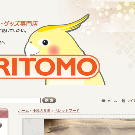
ホーム
»
小鳥の食事
»
ペレットフード