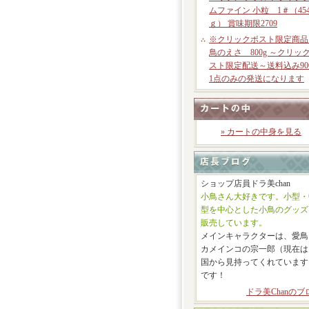
ムファイン 小粒 1＃（45
ｇ） 賞味期限2709
※クリックポスト限定商品
鳥のえさ 800g ～クリッ
スト限定配送～送料込み90
1点のみの発送になります
» カートの中身を見る
ショップ店員ドラ美chan
小鳥さん大好きです。小型・
型を中心とした小鳥のグッズ
販売しています。
メインキャラクターは、愛鳥
カメインコの宗一郎（現在は
国から見持ってくれています
です！
ドラ美Chanのブ