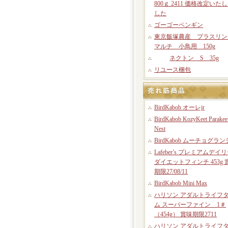
800ｇ 2411 価格改定いた
した
ゴーゴーペンギン
東京飯塚農産 プラスリン
マルチ 小鳥用 150g
ネクトン S 35g
リユース梱包
BirdKabob オーレjr
BirdKabob KozyKeet Parakee
Nest
BirdKabob ムーチョグラン
Lafeber’s プレミアムデイ
ダイエットフィンチ 453g 
期限27/08/11
BirdKabob Mini Max
ハリソン アダルトライフ
ム スーパーファイン 1＃
（454g） 賞味期限2711
ハリソン アダルトライフ