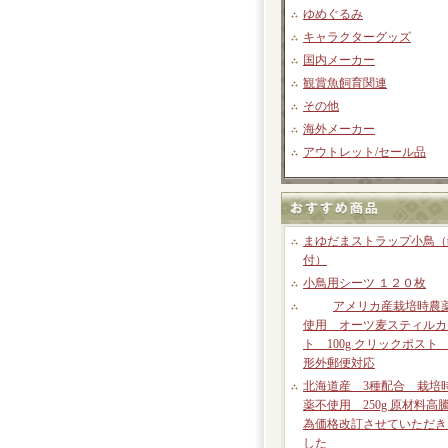
ゆめぐるみ
キャラクターグッズ
国内メーカー
観賞魚飼育関連
その他
海外メーカー
アウトレット/セール品
まゆだまストラップ小鳥（
付）
小鳥用シーツ １２０枚
アメリカ産栽培時農
使用 オーツ麦スティルカ
ト 100g クリックポスト
形外郵便対応
北海道産 3種配合 栽培
薬不使用 250g 原材料高
為価格改訂させていただき
した