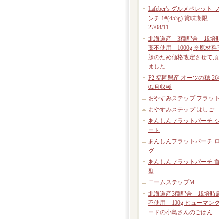
Lafeber’s グルメペレット 
ンチ 1#(453g) 賞味期限
27/08/11
北海道産 3種配合 栽培
薬不使用 1000g ※原材料
騰のため価格改定させて頂
ました
P2 福岡県産 オーツの穂 26
02月収穫
おやすみステップ フラッ
おやすみステップ はしご
あんしんフラットパーチ 
ート
あんしんフラットパーチ 
グ
あんしんフラットパーチ 
型
ニームステップM
北海道産3種配合 栽培時
不使用 100g ヒューマン
ードの小鳥さんのごはん 